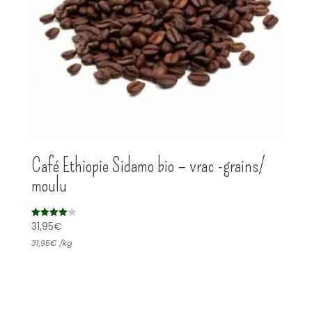
Café Ethiopie Sidamo bio – vrac -grains/
moulu
31,95
€
Note
4.00
sur 5
31,95
€
/
kg