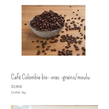
Café Colombie bio- vrac -grains/moulu
33,95
€
33,95
€
/
kg