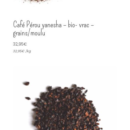
Café Pérou yanesha – bio- vrac –
grains/moulu
32,95
€
32,95
€
/
kg