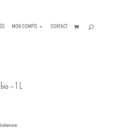
TÉS
MON COMPTE
CONTACT
bio – 1 L
talienne