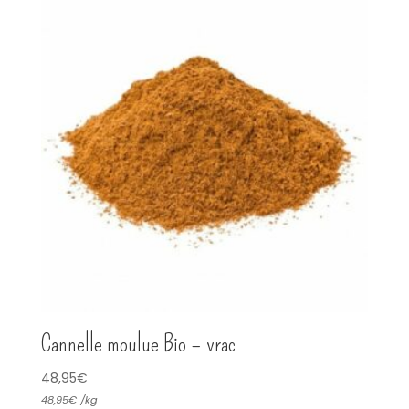
Cannelle moulue Bio – vrac
48,95
€
48,95
€
/
kg