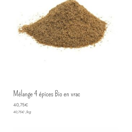
Mélange 4 épices Bio en vrac
40,75
€
40,75
€
/
kg