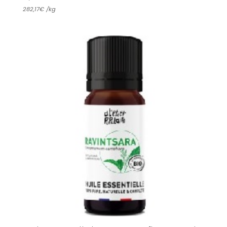
282,17
€
/
kg