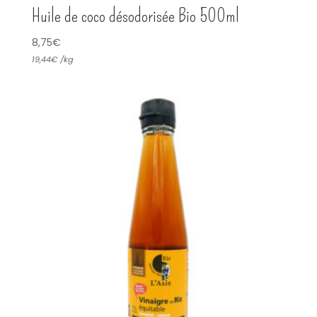
Huile de coco désodorisée Bio 500ml
8,75
€
19,44
€
/
kg