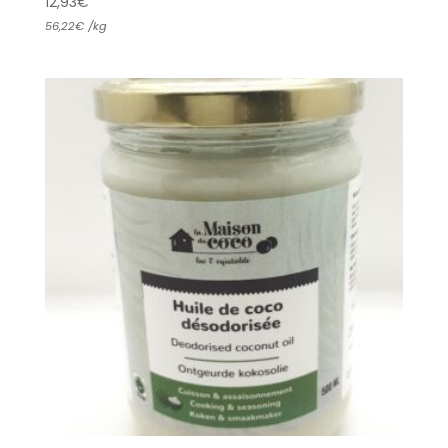
12,93
€
56,22
€
/
kg