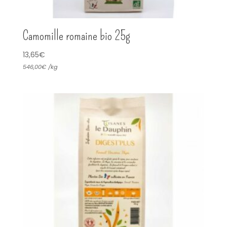
Camomille romaine bio 25g
13,65
€
546,00
€
/
kg