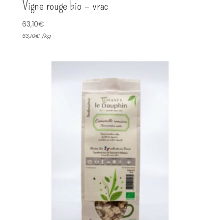
Vigne rouge bio – vrac
63,10
€
63,10
€
/
kg