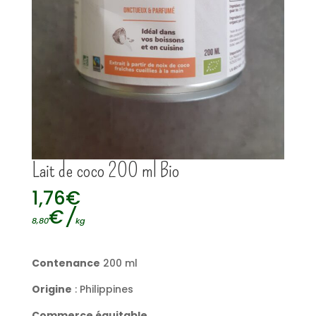
Lait de coco 200 ml Bio
1,76
€
€
/
8,80
kg
Contenance
200 ml
Origine
: Philippines
Commerce équitable