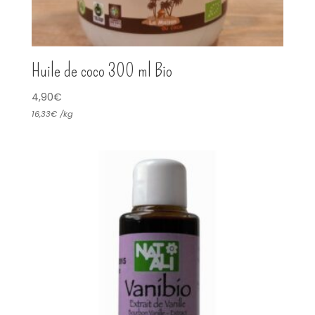
Huile de coco 300 ml Bio
4,90
€
16,33
€
/
kg