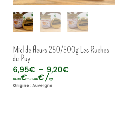
Miel de fleurs 250/500g Les Ruches
du Puy
Plage
6,95
€
–
9,20
€
de
€
€
/
–
18,40
27,80
kg
prix :
Origine
: Auvergne
6,95€
à
9,20€