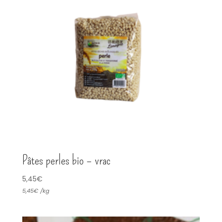
Pâtes perles bio – vrac
5,45
€
5,45
€
/
kg