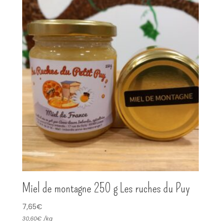
Miel de montagne 250 g Les ruches du Puy
7,65
€
30,60
€
/
kg