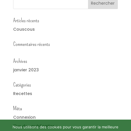
Articles récents
Couscous
Commentaires récents
Archives
janvier 2023
Catégories
Recettes
Méta
Connexion
Flux des publications
Nous utilisons des cookies pour vous garantir la meilleure