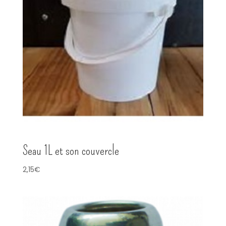
Seau 1L et son couvercle
2,15
€