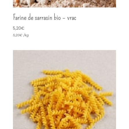
Farine de sarrasin bio – vrac
5,20
€
5,20
€
/
kg