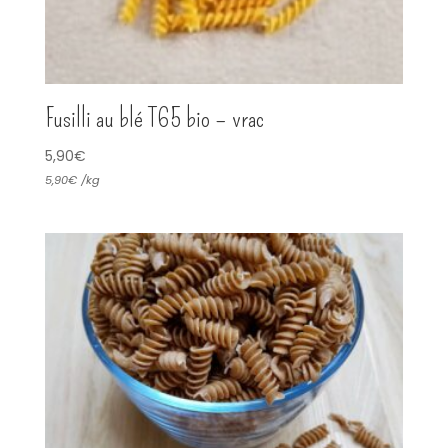
Fusilli au blé T65 bio – vrac
5,90
€
5,90
€
/
kg