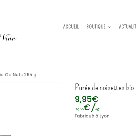
ACCUEIL
BOUTIQUE
ACTUALI
io Go Nuts 265 g
Purée de noisettes bi
9,95
€
€
/
37,55
kg
Fabriqué à Lyon