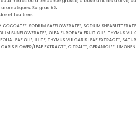
 peaux mixtes ou à tendance grasse, à base d’huiles d’olive, c
s aromatiques. Surgras 5%
dre et tea tree.
UM COCOATE*, SODIUM SAFFLOWERATE*, SODIUM SHEABUTTERATE*
 SODIUM SUNFLOWERATE*, OLEA EUROPAEA FRUIT OIL*, THYMUS VU
FOLIA LEAF OIL*, ILLITE, THYMUS VULGARIS LEAF EXTRACT*, SA
LGARIS FLOWER/LEAF EXTRACT*, CITRAL**, GERANIOL**, LIMONENE