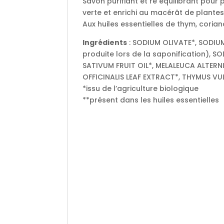
Savon purifiant et ré équilibrant pour
verte et enrichi au macérât de plante
Aux huiles essentielles de thym, corian
Ingrédients
: SODIUM OLIVATE*, SODI
produite lors de la saponification),
SATIVUM FRUIT OIL*, MELALEUCA ALTERNI
OFFICINALIS LEAF EXTRACT*, THYMUS VU
*issu de l’agriculture biologique
**présent dans les huiles essentielles