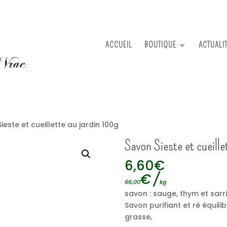
ACCUEIL
BOUTIQUE
ACTUALI
ieste et cueillette au jardin 100g
Savon Sieste et cueille
6,60
€
€
/
66,00
kg
savon : sauge, thym et sarr
Savon purifiant et ré équil
grasse,