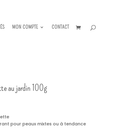
TÉS
MON COMPTE
CONTACT
tte au jardin 100g
iette
ibrant pour peaux mixtes ou à tendance