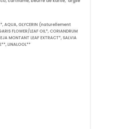
oco, carthame, beurre de karité, argile
, AQUA, GLYCERIN (naturellement
LGARIS FLOWER/LEAF OIL*, CORIANDRUM
TUREJA MONTANT LEAF EXTRACT*, SALVIA
**, LINALOOL**