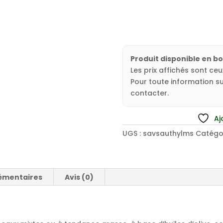
Produit disponible en b
Les prix affichés sont ce
Pour toute information sur
contacter.
Aj
UGS :
savsauthylms
Catégor
émentaires
Avis (0)