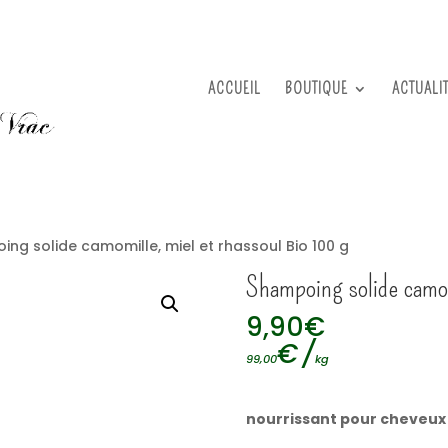
ACCUEIL
BOUTIQUE
ACTUALI
ng solide camomille, miel et rhassoul Bio 100 g
Shampoing solide camom
9,90
€
€
/
99,00
kg
nourrissant pour cheveux