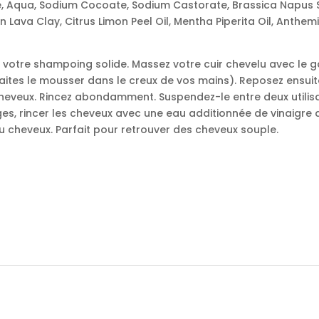
e, Aqua, Sodium Cocoate, Sodium Castorate, Brassica Napus S
 Lava Clay, Citrus Limon Peel Oil, Mentha Piperita Oil, Anthemis
et votre shampoing solide. Massez votre cuir chevelu avec le 
ites le mousser dans le creux de vos mains). Reposez ensui
eveux. Rincez abondamment. Suspendez-le entre deux utilisa
s, rincer les cheveux avec une eau additionnée de vinaigre d
du cheveux. Parfait pour retrouver des cheveux souple.