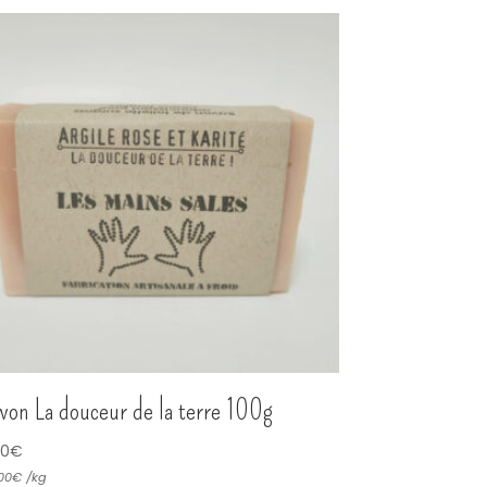
von La douceur de la terre 100g
50
€
00
€
/
kg