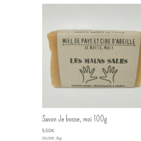
Savon Je bosse, moi 100g
5,50
€
55,00
€
/
kg