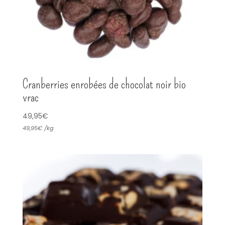
Cranberries enrobées de chocolat noir bio
vrac
49,95
€
49,95
€
/
kg