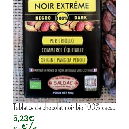
Tablette de chocolat noir bio 100% cacao
5,23
€
€
/
47,55
kg