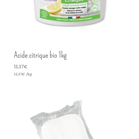
Acide citrique bio 1kg
13,37
€
13,37
€
/
kg