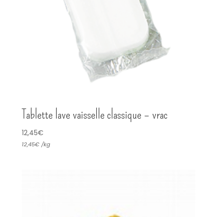
Tablette lave vaisselle classique – vrac
12,45
€
12,45
€
/
kg