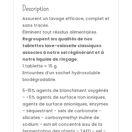
Description
Assurent un lavage efficace, complet et
sans traces.
Éliminent tout résidus alimentaires.
Regroupent les qualités de nos
tablettes lave-vaisselle classiques
associes à notre sel régénérant et à
notre liquide de rinçage.
1 tablette = 15 g.
Entourées d’un sachet hydrosoluble
biodégradable.
5-15% agents de blanchiment oxygénés
– <5% agents de surface non ioniques,
agents de surface anioniques, enzymes
– séquestrant – sels de carbonate –
silicates – carboxymethyl inuline de
sodium – extrait concentré issu de la
fermentation des plants – TAED – sel –