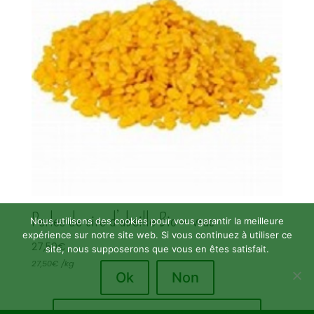
Perles de cire d’abeille Bio – vrac
Nous utilisons des cookies pour vous garantir la meilleure
expérience sur notre site web. Si vous continuez à utiliser ce
27,50
€
site, nous supposerons que vous en êtes satisfait.
27,50
€
/
kg
Ok
Non