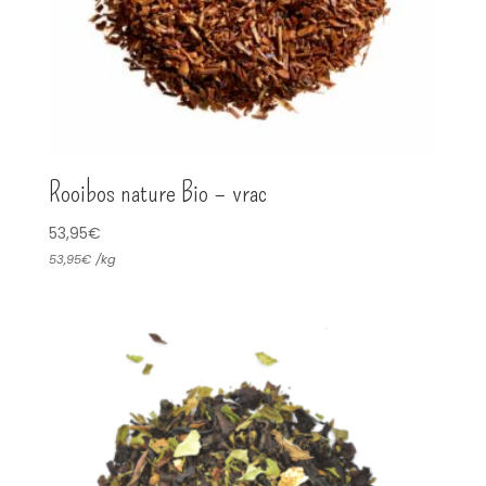
Rooibos nature Bio – vrac
53,95
€
53,95
€
/
kg