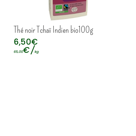
Thé noir Tchaï Indien bio100g
6,50
€
€
/
65,00
kg