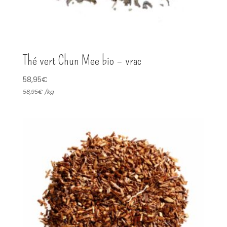
Thé vert Chun Mee bio – vrac
58,95
€
58,95
€
/
kg