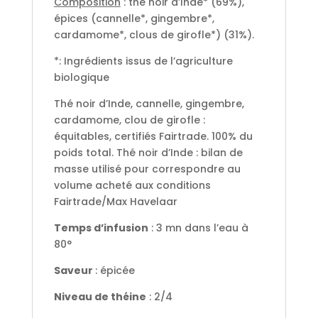
Composition
: thé noir d’Inde* (69%),
épices (cannelle*, gingembre*,
cardamome*, clous de girofle*) (31%).
*: Ingrédients issus de l’agriculture
biologique
Thé noir d’Inde, cannelle, gingembre,
cardamome, clou de girofle :
équitables, certifiés Fairtrade. 100% du
poids total. Thé noir d’Inde : bilan de
masse utilisé pour correspondre au
volume acheté aux conditions
Fairtrade/Max Havelaar
Temps d’infusion
: 3 mn dans l’eau à
80°
Saveur
: épicée
Niveau de théine
: 2/4