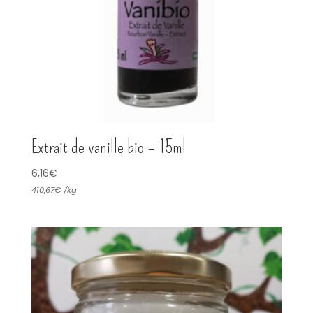
Extrait de vanille bio – 15ml
6,16
€
410,67
€
/
kg