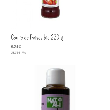
Coulis de fraises bio 220 g
6,24
€
28,36
€
/
kg