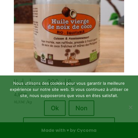
Huile de coco 300 ml Bio
Nous utilisons des cookies pour vous garantir la meilleure
expérience sur notre site web. Si vous continuez à utiliser ce
4,90
€
site, nous supposerons que vous en êtes satisfait.
16,33
€
/
kg
Ok
Non
Politique de confidentialité
Made with ♥ by Cycoma