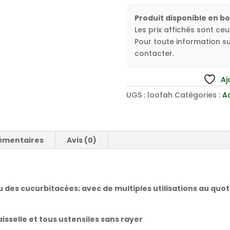
Produit disponible en b
Les prix affichés sont ce
Pour toute information sur
contacter.
Aj
UGS :
loofah
Catégories :
A
émentaires
Avis (0)
u des cucurbitacées; avec de multiples utilisations au quoti
aisselle et tous ustensiles sans rayer