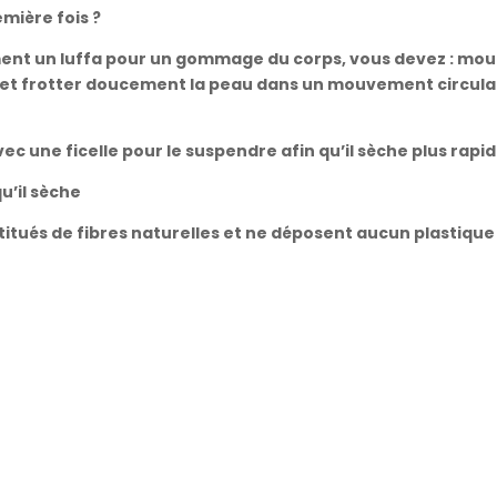
mière fois ?
ent un luffa pour un gommage du corps, vous devez : mouil
on et frotter doucement la peau dans un mouvement circul
avec une ficelle pour le suspendre afin qu’il sèche plus rap
u’il sèche
titués de fibres naturelles et ne déposent aucun plastiqu