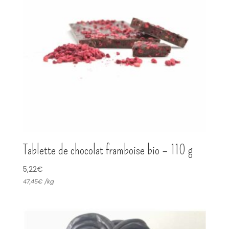
Tablette de chocolat framboise bio – 110 g
5,22
€
47,45
€
/
kg