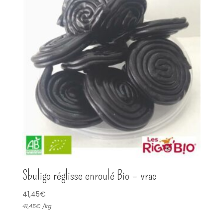
Sbuligo réglisse enroulé Bio – vrac
41,45
€
41,45
€
/
kg