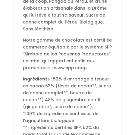
de la coop. Pangoa au Pérou, et d’une
élaboration artisanale dans la Drôme
qui lui révèle tout sa saveur. Sucre de
canne complet du Pérou. Biologique.
Sans lécithine.
Notre gamme de chocolats est certifiée
commerce équitable par le système SPP
“Simbolo de los Pequenos Productores”,
un label qui appartient enfin aux
producteurs : www.spp.coop
Ingrédient
s : 52% d’enrobage à teneur
en cacao 63% (fèves de cacao*°, sucre
de canne complet**, beurre de
cacao**) 48% de gingembre confit
(gingembre*, sucre de canne*),
*100% de ingrédients sont issus de
l’agriculture biologique
** Ingrédients certifiés SPP, 52% du
poids total (garantie le commerce