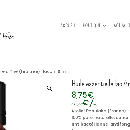
ACCUEIL
BOUTIQUE
ACTUALI
bre à Thé (tea tree) flacon 10 ml
Huile essentielle bio A
8,75
€
€
/
625,00
kg
Atelier Populaire (France) –
100% pure, naturelle, compl
antibactérienne, antifongi