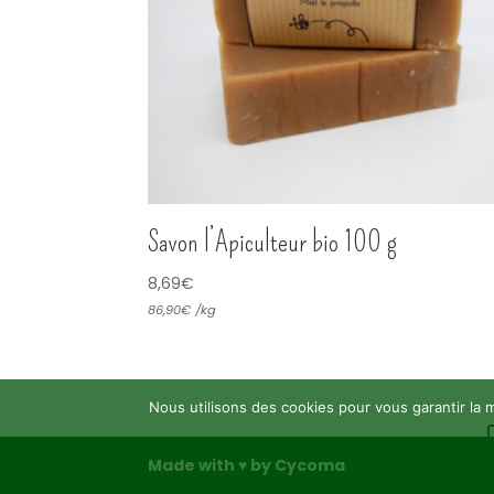
Savon l’Apiculteur bio 100 g
8,69
€
86,90
€
/
kg
Nous utilisons des cookies pour vous garantir la m
Made with ♥ by Cycoma