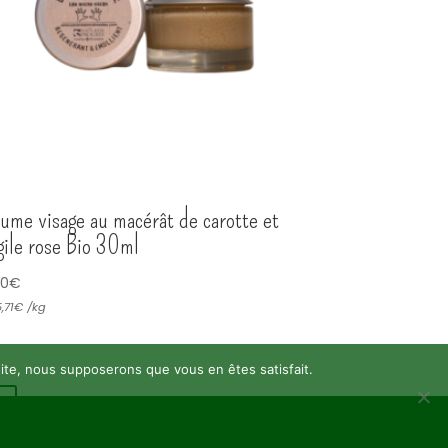
ume visage au macérât de carotte et
gile rose Bio 30ml
10
€
,71
€
/
kg
 site, nous supposerons que vous en êtes satisfait.