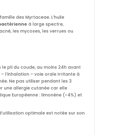
 famille des Myrtaceae. L’huile
bactérienne
à large spectre,
’acné, les mycoses, les verrues ou
ans le pli du coude, au moins 24h avant
 – l’inhalation – voie orale Irritante à
née. Ne pas utiliser pendant les 3
r une allergie cutanée car elle
ique Européenne : limonène (<4%) et
 d’utilisation optimale est notée sur son