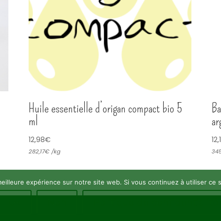
Huile essentielle d’origan compact bio 5
Ba
ml
ar
12,98
€
12,
282,17
€
/
kg
345
eilleure expérience sur notre site web. Si vous continuez à utiliser ce
Ok
Non
Politique de confidentialité