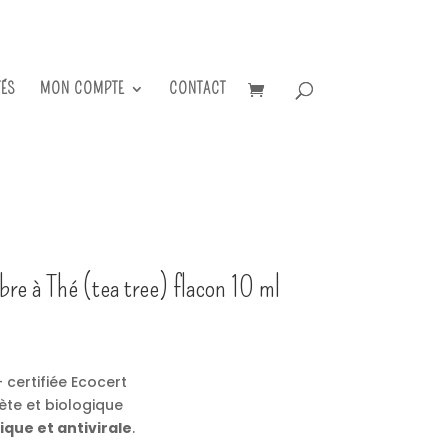
TÉS
MON COMPTE
CONTACT
rbre à Thé (tea tree) flacon 10 ml
 certifiée Ecocert
ète et biologique
que et antivirale
.