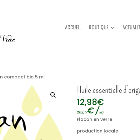
ACCUEIL
BOUTIQUE
ACTUALI
gan compact bio 5 ml
Huile essentielle d’ori
12,98
€
€
/
282,17
kg
Flacon en verre
production locale