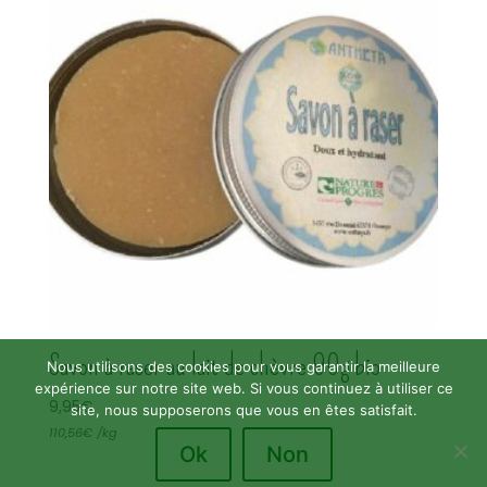
Savon à raser au lait de chèvre 90g bio
Nous utilisons des cookies pour vous garantir la meilleure
expérience sur notre site web. Si vous continuez à utiliser ce
9,95
€
site, nous supposerons que vous en êtes satisfait.
110,56
€
/
kg
Ok
Non