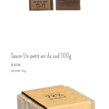
Savon Un petit air du sud 100g
6,60
€
66,00
€
/
kg