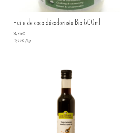
Huile de coco désodorisée Bio 500ml
8,75
€
19,44
€
/
kg