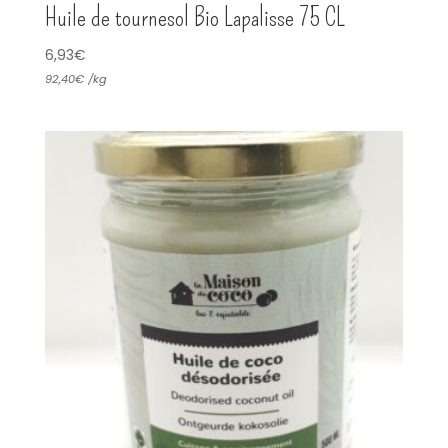
Huile de tournesol Bio Lapalisse 75 CL
6,93
€
92,40
€
/
kg